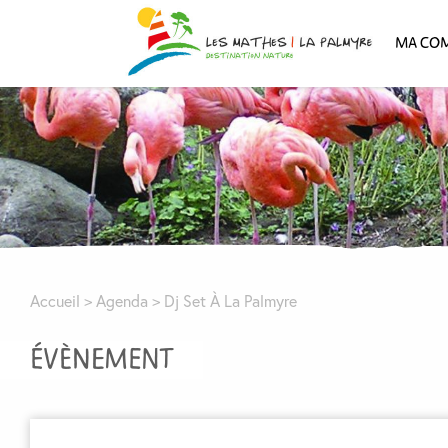
MA CO
Accueil
>
Agenda
>
Dj Set À La Palmyre
ÉVÈNEMENT