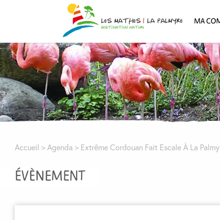
MA CO
Accueil
>
Agenda
>
Extrême Cordouan Fait Escale À La Palmy
ÉVÈNEMENT