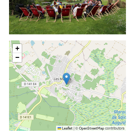
+
−
|
©
contributors
Leaflet
OpenStreetMap