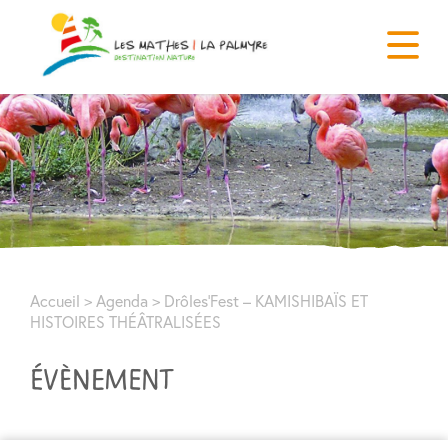
Accueil
>
Agenda
>
Drôles’Fest – KAMISHIBAÏS ET
HISTOIRES THÉÂTRALISÉES
ÉVÈNEMENT