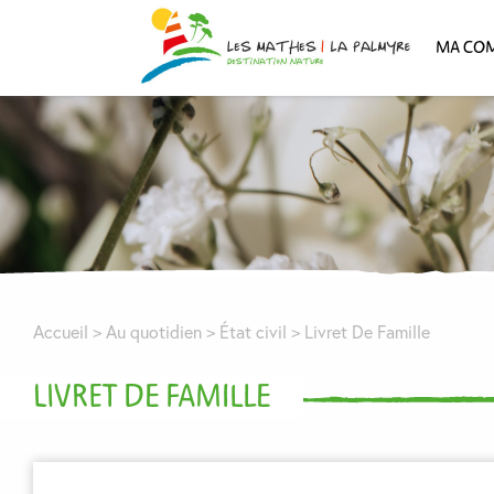
MA CO
Accueil
>
Au quotidien
>
État civil
>
Livret De Famille
LIVRET DE FAMILLE