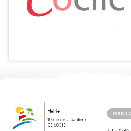
Mairie
NOUS C
10 rue de la Sablière
CS 60013
TEL :
05 46 